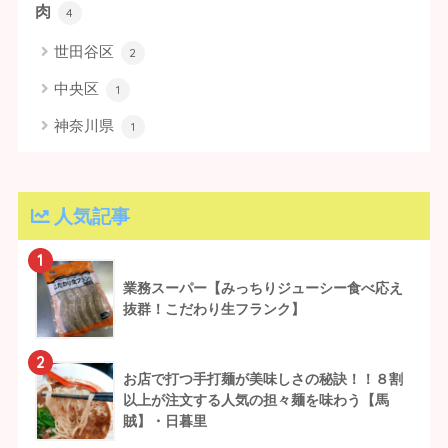
肉
4
世田谷区
2
中央区
1
神奈川県
1
人気記事
1
業務スーパー【みっちりジューシー食べ応え
抜群！こだわり生フランク】
2
お店で打つ手打麺が美味しさの秘訣！！８割
以上が注文する人気の担々麺を味わう【馬
賊】・日暮里