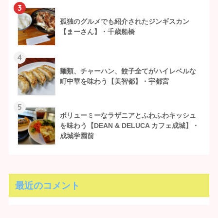
3
孤独のグルメでも紹介されたジンギスカン
【まーさん】・千歳船橋
4
麺類、チャーハン、餃子全てがハイレベルな
町中華を味わう【美智都】・宇都宮
5
ボリューミーなラザニアとふわふわキッシュ
を味わう【DEAN & DELUCA カフェ成城】・
成城学園前
最近のコメント