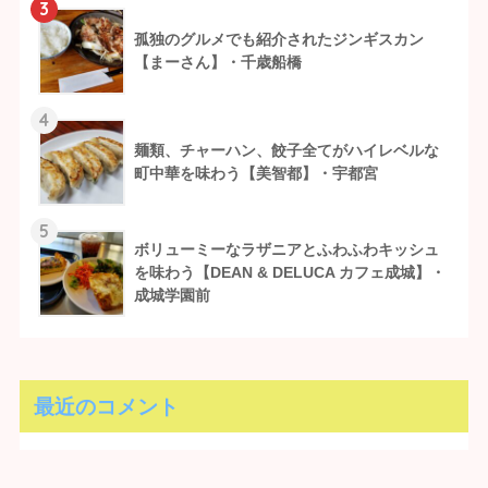
3
孤独のグルメでも紹介されたジンギスカン
【まーさん】・千歳船橋
4
麺類、チャーハン、餃子全てがハイレベルな
町中華を味わう【美智都】・宇都宮
5
ボリューミーなラザニアとふわふわキッシュ
を味わう【DEAN & DELUCA カフェ成城】・
成城学園前
最近のコメント