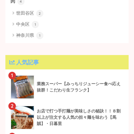
肉
4
世田谷区
2
中央区
1
神奈川県
1
人気記事
1
業務スーパー【みっちりジューシー食べ応え
抜群！こだわり生フランク】
2
お店で打つ手打麺が美味しさの秘訣！！８割
以上が注文する人気の担々麺を味わう【馬
賊】・日暮里