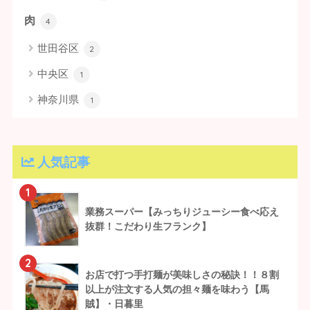
肉
4
世田谷区
2
中央区
1
神奈川県
1
人気記事
1
業務スーパー【みっちりジューシー食べ応え
抜群！こだわり生フランク】
2
お店で打つ手打麺が美味しさの秘訣！！８割
以上が注文する人気の担々麺を味わう【馬
賊】・日暮里