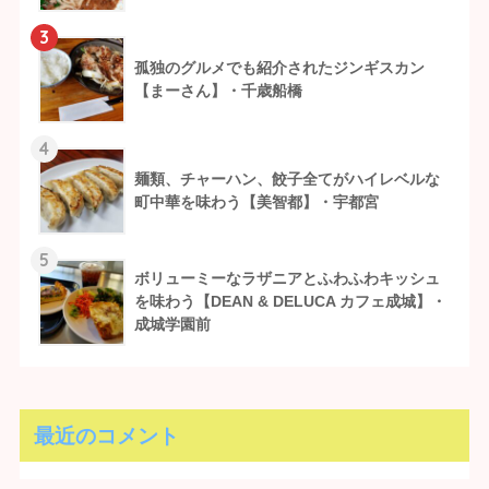
3
孤独のグルメでも紹介されたジンギスカン
【まーさん】・千歳船橋
4
麺類、チャーハン、餃子全てがハイレベルな
町中華を味わう【美智都】・宇都宮
5
ボリューミーなラザニアとふわふわキッシュ
を味わう【DEAN & DELUCA カフェ成城】・
成城学園前
最近のコメント