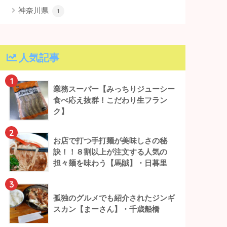
神奈川県
1
人気記事
1
業務スーパー【みっちりジューシー
食べ応え抜群！こだわり生フラン
ク】
2
お店で打つ手打麺が美味しさの秘
訣！！８割以上が注文する人気の
担々麺を味わう【馬賊】・日暮里
3
孤独のグルメでも紹介されたジンギ
スカン【まーさん】・千歳船橋