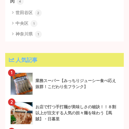
肉
4
世田谷区
2
中央区
1
神奈川県
1
人気記事
1
業務スーパー【みっちりジューシー食べ応え
抜群！こだわり生フランク】
2
お店で打つ手打麺が美味しさの秘訣！！８割
以上が注文する人気の担々麺を味わう【馬
賊】・日暮里