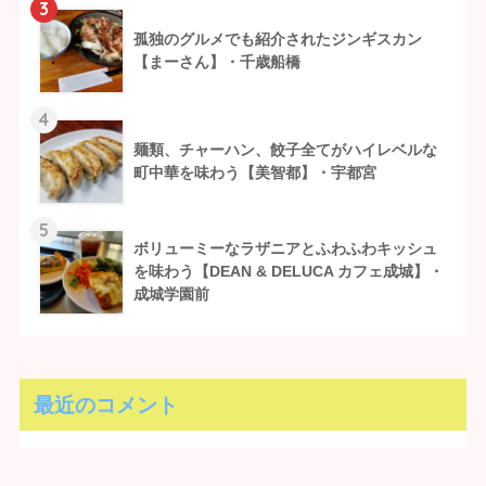
3
孤独のグルメでも紹介されたジンギスカン
【まーさん】・千歳船橋
4
麺類、チャーハン、餃子全てがハイレベルな
町中華を味わう【美智都】・宇都宮
5
ボリューミーなラザニアとふわふわキッシュ
を味わう【DEAN & DELUCA カフェ成城】・
成城学園前
最近のコメント