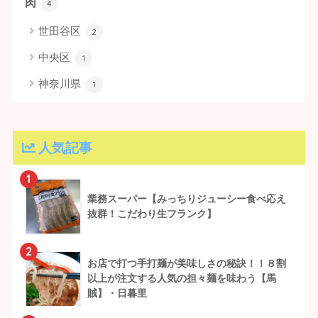
肉
4
世田谷区
2
中央区
1
神奈川県
1
人気記事
1
業務スーパー【みっちりジューシー食べ応え
抜群！こだわり生フランク】
2
お店で打つ手打麺が美味しさの秘訣！！８割
以上が注文する人気の担々麺を味わう【馬
賊】・日暮里