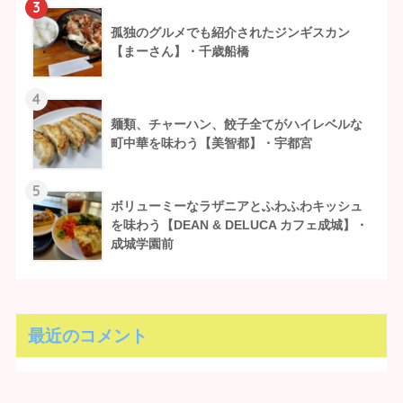
3
孤独のグルメでも紹介されたジンギスカン
【まーさん】・千歳船橋
4
麺類、チャーハン、餃子全てがハイレベルな
町中華を味わう【美智都】・宇都宮
5
ボリューミーなラザニアとふわふわキッシュ
を味わう【DEAN & DELUCA カフェ成城】・
成城学園前
最近のコメント