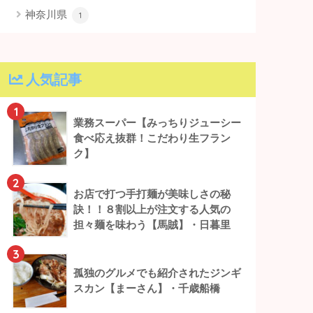
神奈川県
1
人気記事
1
業務スーパー【みっちりジューシー
食べ応え抜群！こだわり生フラン
ク】
2
お店で打つ手打麺が美味しさの秘
訣！！８割以上が注文する人気の
担々麺を味わう【馬賊】・日暮里
3
孤独のグルメでも紹介されたジンギ
スカン【まーさん】・千歳船橋