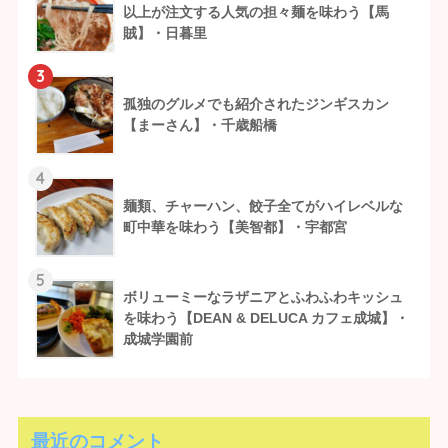
以上が注文する人気の担々麺を味わう【馬
賊】・日暮里
3
孤独のグルメでも紹介されたジンギスカン
【まーさん】・千歳船橋
4
麺類、チャーハン、餃子全てがハイレベルな
町中華を味わう【美智都】・宇都宮
5
ボリューミーなラザニアとふわふわキッシュ
を味わう【DEAN & DELUCA カフェ成城】・
成城学園前
最近のコメント