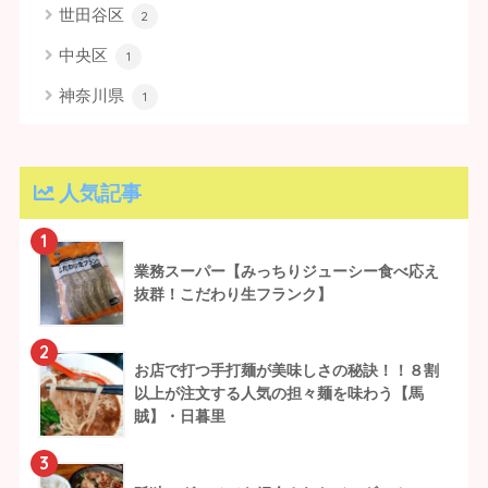
世田谷区
2
中央区
1
神奈川県
1
人気記事
1
業務スーパー【みっちりジューシー食べ応え
抜群！こだわり生フランク】
2
お店で打つ手打麺が美味しさの秘訣！！８割
以上が注文する人気の担々麺を味わう【馬
賊】・日暮里
3