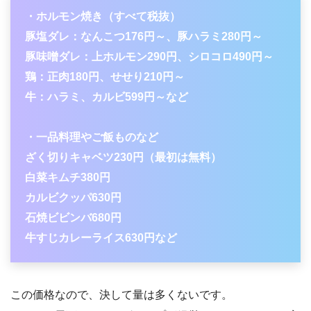
・ホルモン焼き（すべて税抜）
豚塩ダレ：なんこつ176円～、豚ハラミ280円～
豚味噌ダレ：上ホルモン290円、シロコロ490円～
鶏：正肉180円、せせり210円～
牛：ハラミ、カルビ599円～など
・一品料理やご飯ものなど
ざく切りキャベツ230円（最初は無料）
白菜キムチ380円
カルビクッパ630円
石焼ビビンバ680円
牛すじカレーライス630円など
この価格なので、決して量は多くないです。