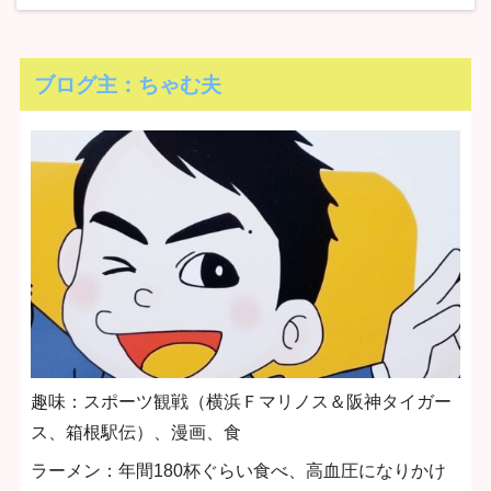
ブログ主：ちゃむ夫
趣味：スポーツ観戦（横浜Ｆマリノス＆阪神タイガー
ス、箱根駅伝）、漫画、食
ラーメン：年間180杯ぐらい食べ、高血圧になりかけ