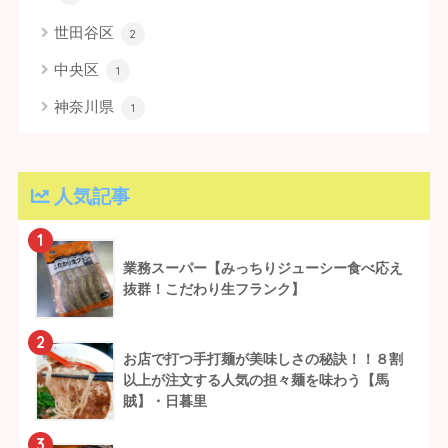
世田谷区
2
中央区
1
神奈川県
1
人気記事
1
業務スーパー【みっちりジューシー食べ応え
抜群！こだわり生フランク】
2
お店で打つ手打麺が美味しさの秘訣！！８割
以上が注文する人気の担々麺を味わう【馬
賊】・日暮里
3