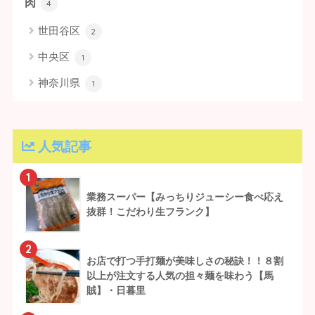
肉
4
世田谷区
2
中央区
1
神奈川県
1
人気記事
1
業務スーパー【みっちりジューシー食べ応え
抜群！こだわり生フランク】
2
お店で打つ手打麺が美味しさの秘訣！！８割
以上が注文する人気の担々麺を味わう【馬
賊】・日暮里