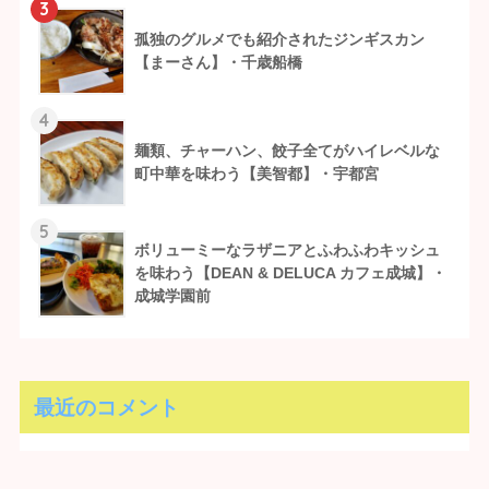
3
孤独のグルメでも紹介されたジンギスカン
【まーさん】・千歳船橋
4
麺類、チャーハン、餃子全てがハイレベルな
町中華を味わう【美智都】・宇都宮
5
ボリューミーなラザニアとふわふわキッシュ
を味わう【DEAN & DELUCA カフェ成城】・
成城学園前
最近のコメント