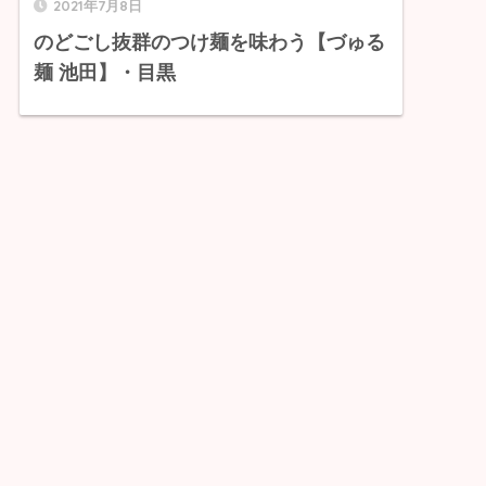
2021年7月8日
のどごし抜群のつけ麺を味わう【づゅる
麺 池田】・目黒