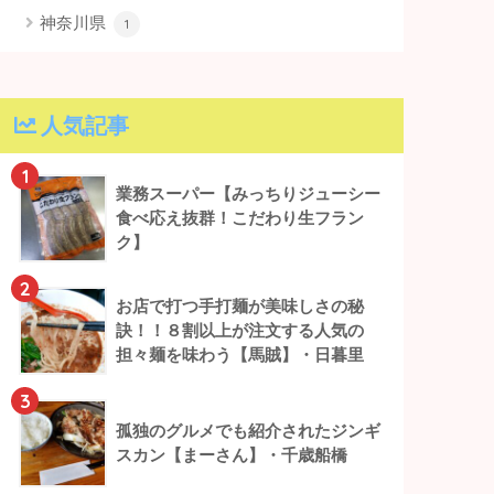
神奈川県
1
人気記事
1
業務スーパー【みっちりジューシー
食べ応え抜群！こだわり生フラン
ク】
2
お店で打つ手打麺が美味しさの秘
訣！！８割以上が注文する人気の
担々麺を味わう【馬賊】・日暮里
3
孤独のグルメでも紹介されたジンギ
スカン【まーさん】・千歳船橋