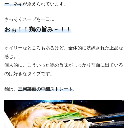
ー、ネギ
が添えられています。
さっそくスープを一口…
おぉ！！鶏の旨み～！！
オイリーなところもあるけど、全体的に洗練された上品な
感じ。
個人的に、こういった鶏の旨味がしっかり前面に出ている
のは好きなタイプです。
麺は、
三河製麺の中細ストレート
。