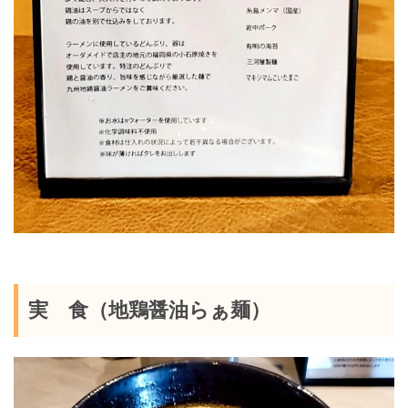
実 食（地鶏醤油らぁ麺）