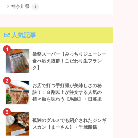
神奈川県
1
人気記事
1
業務スーパー【みっちりジューシー
食べ応え抜群！こだわり生フラン
ク】
2
お店で打つ手打麺が美味しさの秘
訣！！８割以上が注文する人気の
担々麺を味わう【馬賊】・日暮里
3
孤独のグルメでも紹介されたジンギ
スカン【まーさん】・千歳船橋