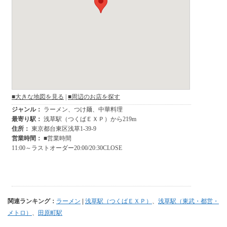
関連ランキング：
ラーメン
|
浅草駅（つくばＥＸＰ）
、
浅草駅（東武・都営・
メトロ）
、
田原町駅