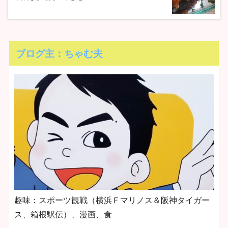
ブログ主：ちゃむ夫
趣味：スポーツ観戦（横浜Ｆマリノス＆阪神タイガー
ス、箱根駅伝）、漫画、食