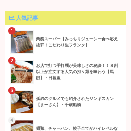
人気記事
1
業務スーパー【みっちりジューシー食べ応え
抜群！こだわり生フランク】
2
お店で打つ手打麺が美味しさの秘訣！！８割
以上が注文する人気の担々麺を味わう【馬
賊】・日暮里
3
孤独のグルメでも紹介されたジンギスカン
【まーさん】・千歳船橋
4
麺類、チャーハン、餃子全てがハイレベルな